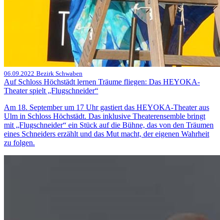
06.09.2022
Bezirk Schwaben
Auf Schloss Höchstädt lernen Träume fliegen: Das HEYOKA-
Theater spielt „Flugschneider“
Am 18. September um 17 Uhr gastiert das HEYOKA-Theater aus
Ulm in Schloss Höchstädt. Das inklusive Theaterensemble bringt
mit „Flugschneider“ ein Stück auf die Bühne, das von den Träumen
eines Schneiders erzählt und das Mut macht, der eigenen Wahrheit
zu folgen.