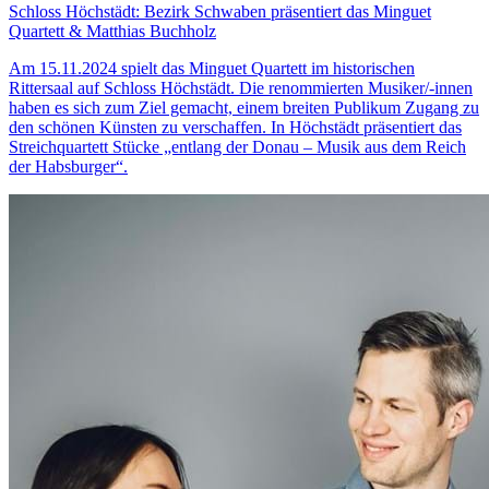
Schloss Höchstädt: Bezirk Schwaben präsentiert das Minguet
Quartett & Matthias Buchholz
Am 15.11.2024 spielt das Minguet Quartett im historischen
Rittersaal auf Schloss Höchstädt. Die renommierten Musiker/-innen
haben es sich zum Ziel gemacht, einem breiten Publikum Zugang zu
den schönen Künsten zu verschaffen. In Höchstädt präsentiert das
Streichquartett Stücke „entlang der Donau – Musik aus dem Reich
der Habsburger“.