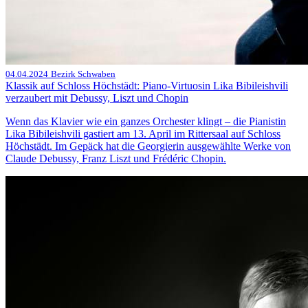
04.04.2024
Bezirk Schwaben
Klassik auf Schloss Höchstädt: Piano-Virtuosin Lika Bibileishvili
verzaubert mit Debussy, Liszt und Chopin
Wenn das Klavier wie ein ganzes Orchester klingt – die Pianistin
Lika Bibileishvili gastiert am 13. April im Rittersaal auf Schloss
Höchstädt. Im Gepäck hat die Georgierin ausgewählte Werke von
Claude Debussy, Franz Liszt und Frédéric Chopin.