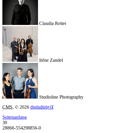
Claudia Reiter
Irène Zandel
Studioline Photography
CMS
, © 2026
digital
fabriX
Seitenanfang
30
28866-554298856-0