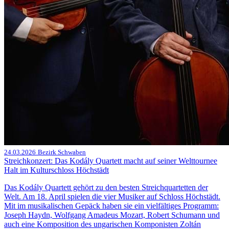
24.03.2026
Bezirk Schwaben
Streichkonzert: Das Kodály Quartett macht auf seiner Welttournee
Halt im Kulturschloss Höchstädt
Das Kodály Quartett gehört zu den besten Streichquartetten der
Welt. Am 18. April spielen die vier Musiker auf Schloss Höchstädt.
Mit im musikalischen Gepäck haben sie ein vielfältiges Programm:
Joseph Haydn, Wolfgang Amadeus Mozart, Robert Schumann und
auch eine Komposition des ungarischen Komponisten Zoltán