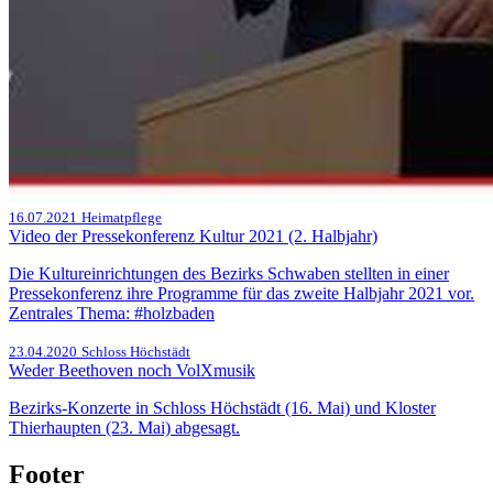
16.07.2021
Heimatpflege
Video der Pressekonferenz Kultur 2021 (2. Halbjahr)
Die Kultureinrichtungen des Bezirks Schwaben stellten in einer
Pressekonferenz ihre Programme für das zweite Halbjahr 2021 vor.
Zentrales Thema: #holzbaden
23.04.2020
Schloss Höchstädt
Weder Beethoven noch VolXmusik
Bezirks-Konzerte in Schloss Höchstädt (16. Mai) und Kloster
Thierhaupten (23. Mai) abgesagt.
Footer