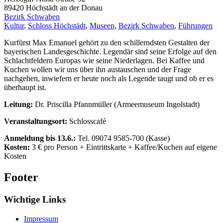
89420
Höchstädt an der Donau
Bezirk Schwaben
Kultur
,
Schloss Höchstädt
,
Museen
,
Bezirk Schwaben
,
Führungen
Kurfürst Max Emanuel gehört zu den schillerndsten Gestalten der
bayerischen Landesgeschichte. Legendär sind seine Erfolge auf den
Schlachtfeldern Europas wie seine Niederlagen. Bei Kaffee und
Kuchen wollen wir uns über ihn austauschen und der Frage
nachgehen, inwiefern er heute noch als Legende taugt und ob er es
überhaupt ist.
Leitung:
Dr. Priscilla Pfannmüller (Armeemuseum Ingolstadt)
Veranstaltungsort:
Schlosscafé
Anmeldung bis 13.6.:
Tel. 09074 9585-700 (Kasse)
Kosten:
3 € pro Person + Eintrittskarte + Kaffee/Kuchen auf eigene
Kosten
Footer
Wichtige Links
Impressum