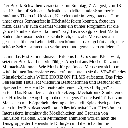
Der Bezirk Schwaben veranstaltet am Sonntag, 7. August, von 13
bis 17 Uhr auf Schloss Höchstädt sein Miteinander-Sommerfest
rund ums Thema Inklusion. „Nachdem wir im vergangenen Jahr
unser erstes Sommerfest in Höchstädt feiern konnten, freue ich
mich, dass wir auch diesmal wieder ein buntes Programm für die
ganze Familie anbieten können“, sagt Bezirkstagpräsident Martin
Sailer. „Inklusion bedeutet schließlich, dass alle Menschen am
gesellschaftlichen Leben teilhaben können – dazu gehört auch, eine
schöne Zeit zusammen zu verbringen und gemeinsam zu feiern.“
Damit das Fest zum inklusiven Erlebnis für Groß und Klein wird,
setzt der Bezirk auf ein vielfältiges Angebot aus Musik, Tanz und
Mitmach-Aktionen. Wie Musik für gehörlose Menschen sichtbar
wird, können Interessierte etwa erfahren, wenn sie die VR-Brille des
Künstlerkollektivs WIDE HORIZON FILMS aufsetzen. Das Fritz-
Felsenstein-Haus lädt wiederum Besucherinnen und Besucher ein,
Spielsachen wie ein Rennauto oder einen „Spezial-Flipper“ zu
testen. Das Besondere an dem Spielzeug: Mechatronik-Studierende
der Hochschule Augsburg haben es eigens für die Bedürfnisse von
Menschen mit Körperbehinderung entwickelt. Spielerisch geht es
auch in der Bezirksausstellung „Alles inklusive!“ zu. Hier können
Interessierte interaktiv die Möglichkeiten und Grenzen von
Inklusion ausloten. Zum Mitmachen animieren wollen auch die
Tanzgruppe der Lebenshilfe Dillingen und die Schaubühne