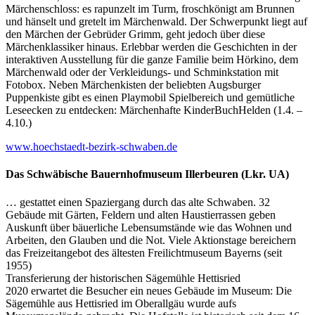
Märchenschloss: es rapunzelt im Turm, froschkönigt am Brunnen
und hänselt und gretelt im Märchenwald. Der Schwerpunkt liegt auf
den Märchen der Gebrüder Grimm, geht jedoch über diese
Märchenklassiker hinaus. Erlebbar werden die Geschichten in der
interaktiven Ausstellung für die ganze Familie beim Hörkino, dem
Märchenwald oder der Verkleidungs- und Schminkstation mit
Fotobox. Neben Märchenkisten der beliebten Augsburger
Puppenkiste gibt es einen Playmobil Spielbereich und gemütliche
Leseecken zu entdecken: Märchenhafte KinderBuchHelden (1.4. –
4.10.)
www.hoechstaedt-bezirk-schwaben.de
Das Schwäbische Bauernhofmuseum Illerbeuren (Lkr. UA)
… gestattet einen Spaziergang durch das alte Schwaben. 32
Gebäude mit Gärten, Feldern und alten Haustierrassen geben
Auskunft über bäuerliche Lebensumstände wie das Wohnen und
Arbeiten, den Glauben und die Not. Viele Aktionstage bereichern
das Freizeitangebot des ältesten Freilichtmuseum Bayerns (seit
1955)
Transferierung der historischen Sägemühle Hettisried
2020 erwartet die Besucher ein neues Gebäude im Museum: Die
Sägemühle aus Hettisried im Oberallgäu wurde aufs