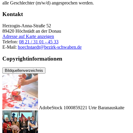
alle Geschlechter (m/w/d) angesprochen werden.
Kontakt
Herzogin-Anna-Straße 52
89420
Höchstädt an der Donau
Adresse auf Karte anzeigen
Telefon:
08 21 / 31 01 - 45 33
E-Mail:
hoechstaedt@bezirk-schwaben.de
Copyrightinformationen
Bildquellenverzeichnis
AdobeStock 1000859221 Urte Baranauskaite