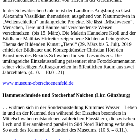
In der Schwäbischen Galerie ist der Landkreis Augsburg zu Gast.
Alexandra Vassilikian thematisiert, ausgehend von Naturmotiven in
„Weltenschleifen“ umfangreiche Projekte. Sie lässt „Mischwesen“,
Menschen, Tiere und Bäume auf verschiedenste Weisen
verschmelzen. (bis 15. März). Die Malerin Hannelore Kroll und der
Bildhauer Matthias Hirtreiter zeigen neue Sichten auf ein großes
Thema der Bildenden Kunst: „Tiere!“ (29. März bis 5. Juli). 2019
erhielt der Bildhauer und Konzeptkünstler Christian Hörl den
Kunstpreis des Bezirks Schwaben für sein Gesamtwerk. Die
umfangreiche Einzelausstellung präsentiert eine Fotodokumentation
seiner vielseitigen Auftragsarbeiten im öffentlichen Raum aus zwei
Jahrzehnten. (4.10. – 10.01.21)
www.museum-oberschoenenfeld.de
Hammerschmiede und Stockerhof Naichen (Lkr. Günzburg)
… widmen sich in der Sonderausstellung Krummes Wasser – Leben
in und an der Kammel den während der Eiszeiten besonders in
Mittelschwaben entstandenen zahlreichen Flusstälern, die zwischen
Lech und Iller annähernd parallel in Süd-Nord-Richtung verlaufen.
So auch das Kammeltal, Standort des Museums. (10.5. – 8.11.).