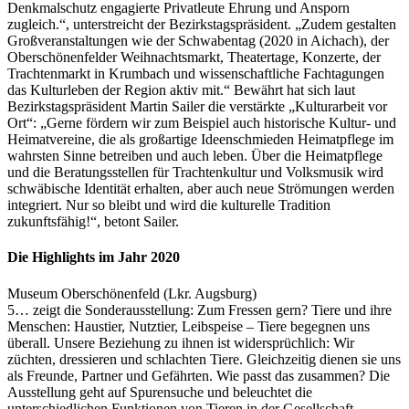
Denkmalschutz engagierte Privatleute Ehrung und Ansporn
zugleich.“, unterstreicht der Bezirkstagspräsident. „Zudem gestalten
Großveranstaltungen wie der Schwabentag (2020 in Aichach), der
Oberschönenfelder Weihnachtsmarkt, Theatertage, Konzerte, der
Trachtenmarkt in Krumbach und wissenschaftliche Fachtagungen
das Kulturleben der Region aktiv mit.“ Bewährt hat sich laut
Bezirkstagspräsident Martin Sailer die verstärkte „Kulturarbeit vor
Ort“: „Gerne fördern wir zum Beispiel auch historische Kultur- und
Heimatvereine, die als großartige Ideenschmieden Heimatpflege im
wahrsten Sinne betreiben und auch leben. Über die Heimatpflege
und die Beratungsstellen für Trachtenkultur und Volksmusik wird
schwäbische Identität erhalten, aber auch neue Strömungen werden
integriert. Nur so bleibt und wird die kulturelle Tradition
zukunftsfähig!“, betont Sailer.
Die Highlights im Jahr 2020
Museum Oberschönenfeld (Lkr. Augsburg)
5… zeigt die Sonderausstellung: Zum Fressen gern? Tiere und ihre
Menschen: Haustier, Nutztier, Leibspeise – Tiere begegnen uns
überall. Unsere Beziehung zu ihnen ist widersprüchlich: Wir
züchten, dressieren und schlachten Tiere. Gleichzeitig dienen sie uns
als Freunde, Partner und Gefährten. Wie passt das zusammen? Die
Ausstellung geht auf Spurensuche und beleuchtet die
unterschiedlichen Funktionen von Tieren in der Gesellschaft.