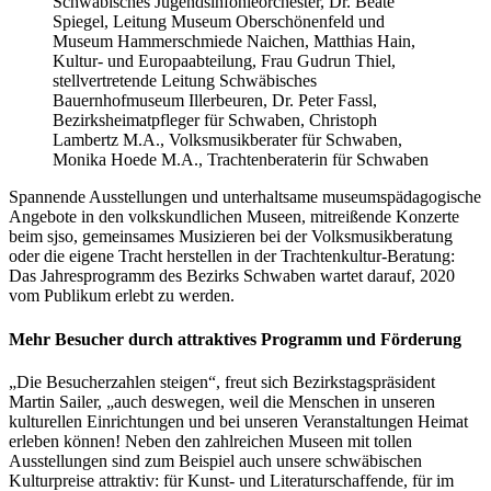
Schwäbisches Jugendsinfonieorchester, Dr. Beate
Spiegel, Leitung Museum Oberschönenfeld und
Museum Hammerschmiede Naichen, Matthias Hain,
Kultur- und Europaabteilung, Frau Gudrun Thiel,
stellvertretende Leitung Schwäbisches
Bauernhofmuseum Illerbeuren, Dr. Peter Fassl,
Bezirksheimatpfleger für Schwaben, Christoph
Lambertz M.A., Volksmusikberater für Schwaben,
Monika Hoede M.A., Trachtenberaterin für Schwaben
Spannende Ausstellungen und unterhaltsame museumspädagogische
Angebote in den volkskundlichen Museen, mitreißende Konzerte
beim sjso, gemeinsames Musizieren bei der Volksmusikberatung
oder die eigene Tracht herstellen in der Trachtenkultur-Beratung:
Das Jahresprogramm des Bezirks Schwaben wartet darauf, 2020
vom Publikum erlebt zu werden.
Mehr Besucher durch attraktives Programm und Förderung
„Die Besucherzahlen steigen“, freut sich Bezirkstagspräsident
Martin Sailer, „auch deswegen, weil die Menschen in unseren
kulturellen Einrichtungen und bei unseren Veranstaltungen Heimat
erleben können! Neben den zahlreichen Museen mit tollen
Ausstellungen sind zum Beispiel auch unsere schwäbischen
Kulturpreise attraktiv: für Kunst- und Literaturschaffende, für im