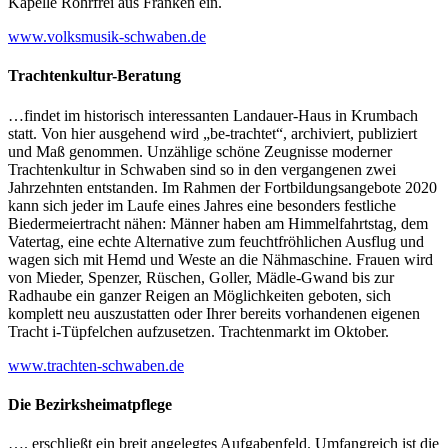
Kapelle Rohrfrei aus Franken ein.
www.volksmusik-schwaben.de
Trachtenkultur-Beratung
…findet im historisch interessanten Landauer-Haus in Krumbach
statt. Von hier ausgehend wird „be-trachtet“, archiviert, publiziert
und Maß genommen. Unzählige schöne Zeugnisse moderner
Trachtenkultur in Schwaben sind so in den vergangenen zwei
Jahrzehnten entstanden. Im Rahmen der Fortbildungsangebote 2020
kann sich jeder im Laufe eines Jahres eine besonders festliche
Biedermeiertracht nähen: Männer haben am Himmelfahrtstag, dem
Vatertag, eine echte Alternative zum feuchtfröhlichen Ausflug und
wagen sich mit Hemd und Weste an die Nähmaschine. Frauen wird
von Mieder, Spenzer, Rüschen, Goller, Mädle-Gwand bis zur
Radhaube ein ganzer Reigen an Möglichkeiten geboten, sich
komplett neu auszustatten oder Ihrer bereits vorhandenen eigenen
Tracht i-Tüpfelchen aufzusetzen. Trachtenmarkt im Oktober.
www.trachten-schwaben.de
Die Bezirksheimatpflege
…. erschließt ein breit angelegtes Aufgabenfeld. Umfangreich ist die