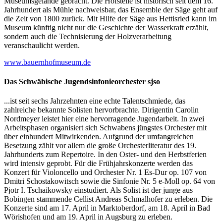
Museumsgelände gebracht. Die Hofstelle ist historisch seit dem 16.
Jahrhundert als Mühle nachweisbar, das Ensemble der Säge geht auf
die Zeit von 1800 zurück. Mit Hilfe der Säge aus Hettisried kann im
Museum künftig nicht nur die Geschichte der Wasserkraft erzählt,
sondern auch die Technisierung der Holzverarbeitung
veranschaulicht werden.
www.bauernhofmuseum.de
Das Schwäbische Jugendsinfonieorchester sjso
...ist seit sechs Jahrzehnten eine echte Talentschmiede, das
zahlreiche bekannte Solisten hervorbrachte. Dirigentin Carolin
Nordmeyer leistet hier eine hervorragende Jugendarbeit. In zwei
Arbeitsphasen organisiert sich Schwabens jüngstes Orchester mit
über einhundert Mitwirkenden. Aufgrund der umfangreichen
Besetzung zählt vor allem die große Orchesterliteratur des 19.
Jahrhunderts zum Repertoire. In den Oster- und den Herbstferien
wird intensiv geprobt. Für die Frühjahrskonzerte werden das
Konzert für Violoncello und Orchester Nr. 1 Es-Dur op. 107 von
Dmitri Schostakowitsch sowie die Sinfonie Nr. 5 e-Moll op. 64 von
Pjotr I. Tschaikowsky einstudiert. Als Solist ist der junge aus
Bobingen stammende Cellist Andreas Schmalhofer zu erleben. Die
Konzerte sind am 17. April in Marktoberdorf, am 18. April in Bad
Wörishofen und am 19. April in Augsburg zu erleben.