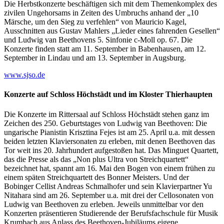
Die Herbstkonzerte beschäftigen sich mit dem Themenkomplex des
zivilen Ungehorsams in Zeiten des Umbruchs anhand der „10
Märsche, um den Sieg zu verfehlen“ von Mauricio Kagel,
Ausschnitten aus Gustav Mahlers „Lieder eines fahrenden Gesellen“
und Ludwig van Beethovens 5. Sinfonie c-Moll op. 67. Die
Konzerte finden statt am 11. September in Babenhausen, am 12.
September in Lindau und am 13. September in Augsburg.
www.sjso.de
Konzerte auf Schloss Höchstädt und im Kloster Thierhaupten
Die Konzerte im Rittersaal auf Schloss Höchstädt stehen ganz im
Zeichen des 250. Geburtstages von Ludwig van Beethoven: Die
ungarische Pianistin Krisztina Fejes ist am 25. April u.a. mit dessen
beiden letzten Klaviersonaten zu erleben, mit denen Beethoven das
Tor weit ins 20. Jahrhundert aufgestoßen hat. Das Minguet Quartett,
das die Presse als das „Non plus Ultra von Streichquartett“
bezeichnet hat, spannt am 16. Mai den Bogen von einem frühen zu
einem späten Streichquartett des Bonner Meisters. Und der
Bobinger Cellist Andreas Schmalhofer und sein Klavierpartner Yu
Nitahara sind am 26. September u.a. mit drei der Cellosonaten von
Ludwig van Beethoven zu erleben. Jeweils unmittelbar vor den
Konzerten präsentieren Studierende der Berufsfachschule für Musik
Krumbach aus Anlass des Beethoven-Jubiläums eigene