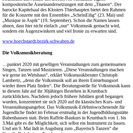
kompositorische Auseinandersetzungen mit dem „Titanen“. Der
barocke Kapitelsaal des Klosters Thierhaupten bietet den Rahmen
für die Konzerte mit den Ensembles „ScheinEilig“ (23. Mai) und
„Musique in Aspik“ (19. September). Schon die Namen lassen
ahnen, dass hier nicht einfach „nur“ Volksmusik gemacht wird,
sondern ein Augenzwinkern und viel Ironie zu erwarten sind.
www.hoechstaedt.bezirk-schwaben.de
Die Volksmusikberatung
…punktet 2020 mit geselligen Veranstaltungen zum gemeinsamen
Singen, Tanzen und Musizieren. „Diese Veranstaltungen machen
wir gerne im Wirtshaus“, erklärt Volksmusikberater Christoph
Lambertz, „denn die Volksmusik soll an ihrem Entstehungsort
wieder ihren Platz finden“. Die Beratungsstelle für Volksmusik kann
in diesem Jahr auf ihr 30jähirges Bestehen in Krumbach
zurückblicken. Nachdem jedoch frühere Jubiläen groß begangen
wurden, konzentriert sie sich 2020 auf ihr klassisches Kurs- und
Veranstaltungsangebot. Das Volksmusik-Erlebniswochenende für
Jugendliche findet im Februar erstmalig in der Jugendbildungsstätte
Babenhausen statt. Beim Raffele-Baukurs in Krumbach von 1. bis
3.Mai gibt es die Möglichkeit, sich selbst ein Instrument zu bauen.
Und am 9. Mai lädt in Augsburg zum „Bayerisch Tanzen“ die