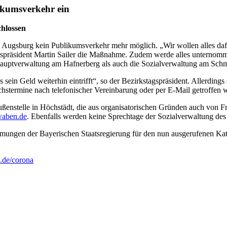
ikumsverkehr ein
chlossen
 Augsburg kein Publikumsverkehr mehr möglich. „Wir wollen alles dafü
gspräsident Martin Sailer die Maßnahme. Zudem werde alles unternomm
e Hauptverwaltung am Hafnerberg als auch die Sozialverwaltung am Sch
sein Geld weiterhin eintrifft“, so der Bezirkstagspräsident. Allerdings
stermine nach telefonischer Vereinbarung oder per E-Mail getroffen 
ußenstelle in Höchstädt, die aus organisatorischen Gründen auch von Fr
waben.de
. Ebenfalls werden keine Sprechtage der Sozialverwaltung des
mungen der Bayerischen Staatsregierung für den nun ausgerufenen Kata
.de/corona