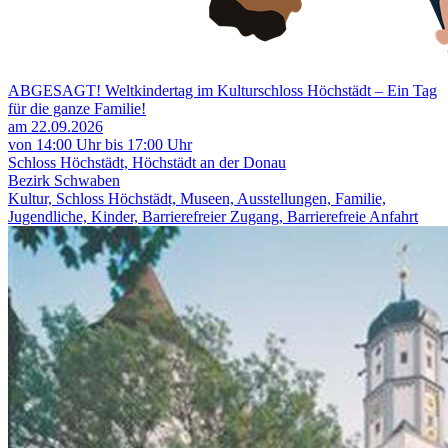
ABGESAGT! Weltkindertag im Kulturschloss Höchstädt – Ein Tag
für die ganze Familie!
am 22.09.2026
von 14:00 Uhr bis 17:00 Uhr
Schloss Höchstädt, Höchstädt an der Donau
Bezirk Schwaben
Kultur, Schloss Höchstädt, Museen, Ausstellungen, Familie,
Jugendliche, Kinder, Barrierefreier Zugang, Barrierefreie Anfahrt