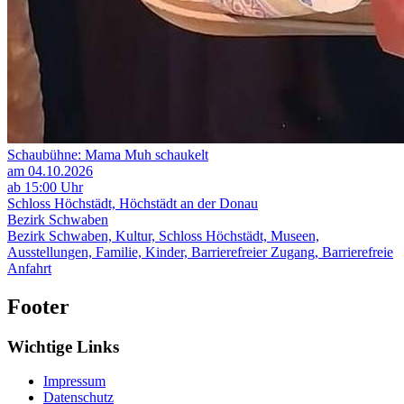
Schaubühne: Mama Muh schaukelt
am 04.10.2026
ab 15:00 Uhr
Schloss Höchstädt, Höchstädt an der Donau
Bezirk Schwaben
Bezirk Schwaben, Kultur, Schloss Höchstädt, Museen,
Ausstellungen, Familie, Kinder, Barrierefreier Zugang, Barrierefreie
Anfahrt
Footer
Wichtige Links
Impressum
Datenschutz