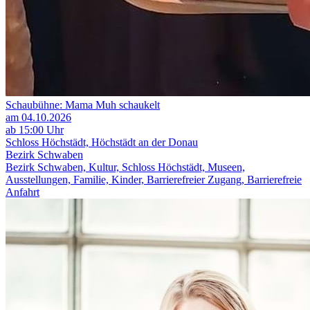
Schaubühne: Mama Muh schaukelt
am 04.10.2026
ab 15:00 Uhr
Schloss Höchstädt, Höchstädt an der Donau
Bezirk Schwaben
Bezirk Schwaben, Kultur, Schloss Höchstädt, Museen,
Ausstellungen, Familie, Kinder, Barrierefreier Zugang, Barrierefreie
Anfahrt