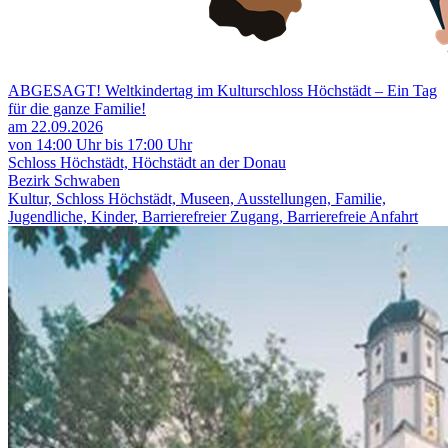
ABGESAGT! Weltkindertag im Kulturschloss Höchstädt – Ein Tag
für die ganze Familie!
am 22.09.2026
von 14:00 Uhr bis 17:00 Uhr
Schloss Höchstädt, Höchstädt an der Donau
Bezirk Schwaben
Kultur, Schloss Höchstädt, Museen, Ausstellungen, Familie,
Jugendliche, Kinder, Barrierefreier Zugang, Barrierefreie Anfahrt