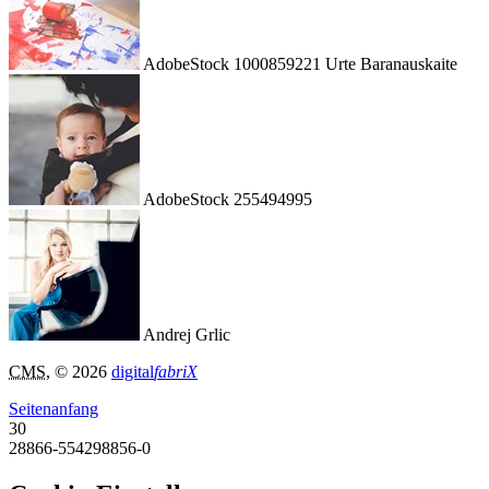
AdobeStock 1000859221 Urte Baranauskaite
AdobeStock 255494995
Andrej Grlic
CMS
, © 2026
digital
fabriX
Seitenanfang
30
28866-554298856-0