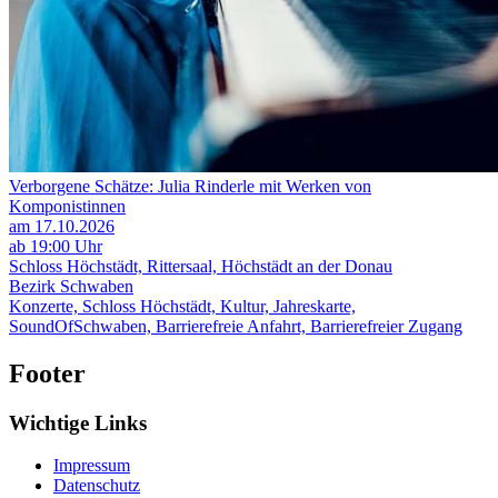
Verborgene Schätze: Julia Rinderle mit Werken von
Komponistinnen
am 17.10.2026
ab 19:00 Uhr
Schloss Höchstädt, Rittersaal, Höchstädt an der Donau
Bezirk Schwaben
Konzerte, Schloss Höchstädt, Kultur, Jahreskarte,
SoundOfSchwaben, Barrierefreie Anfahrt, Barrierefreier Zugang
Footer
Wichtige Links
Impressum
Datenschutz