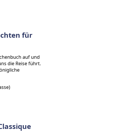
chten für
rchenbuch auf und
ns die Reise führt.
önigliche
asse)
Classique