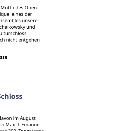
s Motto des Open-
ique, eines der
ensembles unserer
Tschaikowsky und
Kulturschloss
ch nicht entgehen
sse
chloss
 davon im August
en Max II. Emanuel