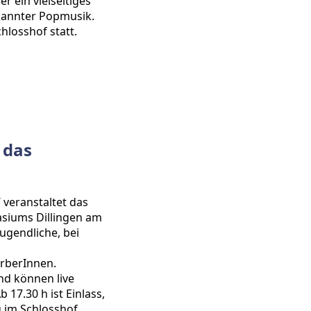
r ein vielseitiges
kannter Popmusik.
hlosshof statt.
 das
 veranstaltet das
siums Dillingen am
Jugendliche, bei
erberInnen.
nd können live
 17.30 h ist Einlass,
g im Schlosshof