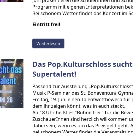
Juni präsentieren die Schülerinnen und Schüle
Programm mit eigenen Interpretationen be
Bei schönem Wetter findet das Konzert im Sc
Eintritt frei!
Weiterlesen
Das Pop.Kulturschloss sucht
Supertalent!
Passend zur Ausstellung „Pop.Kulturschloss“
Musik P-Seminar des St. Bonaventura Gymna
Freitag, 19. Juni einen Talentwettbewerb für 
dem ihr zeigen könnt, was in euch steckt.
Ab 18 Uhr heißt es "Bühne frei!" für die Bew
ZuschauerInnen sind herzlich willkommen u
dabei sein, wenn es um das Preisgeld geht. Ab
bei schönem Wetter findet die Veranstaltun