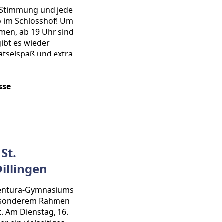
te Stimmung und jede
o im Schlosshof! Um
rmen, ab 19 Uhr sind
gibt es wieder
ätselspaß und extra
sse
St.
illingen
ventura-Gymnasiums
 besonderem Rahmen
. Am Dienstag, 16.