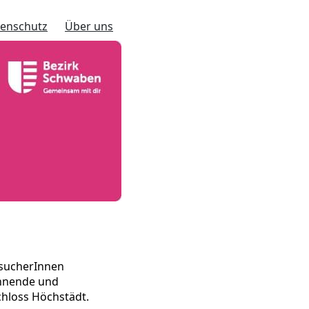
enschutz
Über uns
esucherInnen
annende und
chloss Höchstädt.