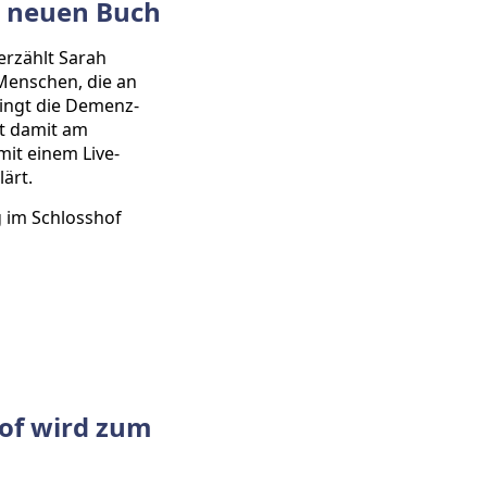
m neuen Buch
erzählt Sarah
enschen, die an
ingt die Demenz-
rt damit am
mit einem Live-
ärt.
g im Schlosshof
hof wird zum