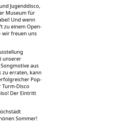
und Jugenddisco,
der Museum für
dabei! Und wenn
oft zu einem Open-
- wir freuen uns
usstellung
i unserer
s Songmotive aus
 zu erraten, kann
rfolgreicher Pop-
r Turm-Disco
lso! Der Eintritt
Höchstädt
chönen Sommer!